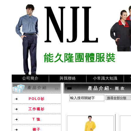
公司簡介
與我聯絡
小常識大知識
產品介紹
產品介紹
-
雨 衣
POLO衫
工作襯衫
T 恤
褲子