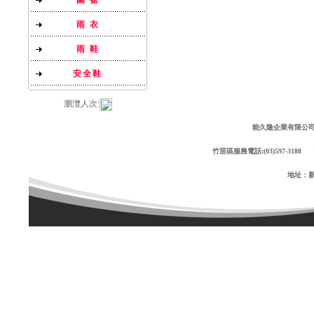
圍 裙
雨 衣
雨 鞋
安全鞋
瀏灠人次:
能久隆企業有限公司 Copyr
竹苗區服務電話:(03)597-3188 傳
地址：新