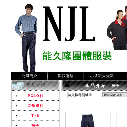
公司簡介
與我聯絡
小常識大知識
產品介紹
產品介紹
-
-
褲子
POLO衫
工作襯衫
T 恤
褲子