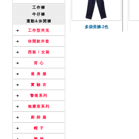
工作褲
牛仔褲
運動&休閒褲
多袋長褲-2色
工作型夾克
休閒款外套
西裝 / 女裝
背 心
連 身 服
實 驗 衣
警衛系列
無塵室系列
廚 師 服
帽 子