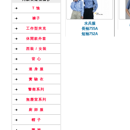
T 恤
褲子
水兵服
工作型夾克
長袖755A
短袖752A
休閒款外套
西裝 / 女裝
背 心
連 身 服
實 驗 衣
警衛系列
無塵室系列
廚 師 服
帽 子