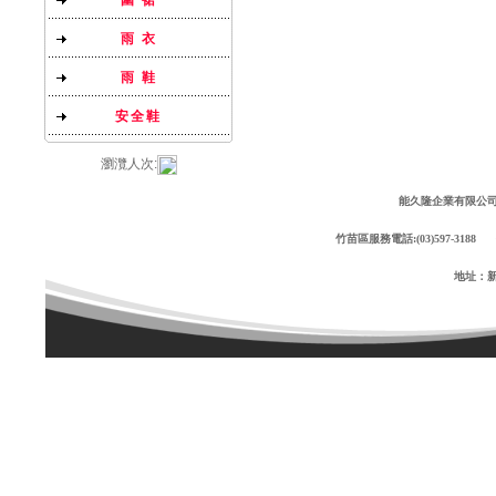
圍 裙
雨 衣
雨 鞋
安全鞋
瀏灠人次:
能久隆企業有限公司 Copyr
竹苗區服務電話:(03)597-3188 傳
地址：新