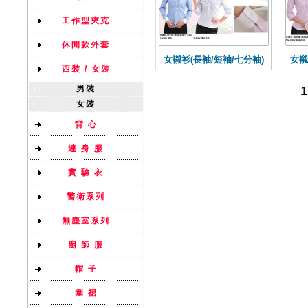
工作型夾克
休閒款外套
女襯衫(長袖/短袖/七分袖)
女襯
西裝 / 女裝
男裝
女裝
背 心
連 身 服
實 驗 衣
警衛系列
無塵室系列
廚 師 服
帽 子
圍 裙